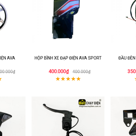
IỆN AVA
HỘP BÌNH XE ĐẠP ĐIỆN AVA SPORT
ĐẦU ĐÈN 
400.000₫
350
900.000₫
400.000₫