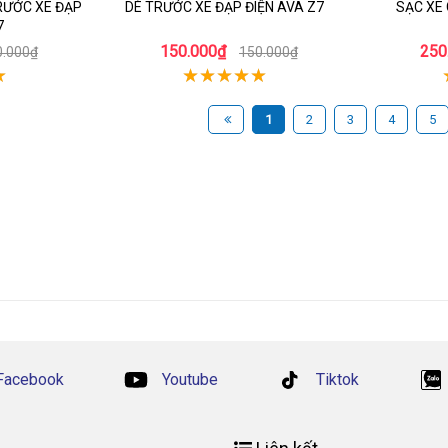
RƯỚC XE ĐẠP
DÈ TRƯỚC XE ĐẠP ĐIỆN AVA Z7
SẠC XE 
7
150.000₫
250
0.000₫
150.000₫
1
2
3
4
5
Facebook
Youtube
Tiktok