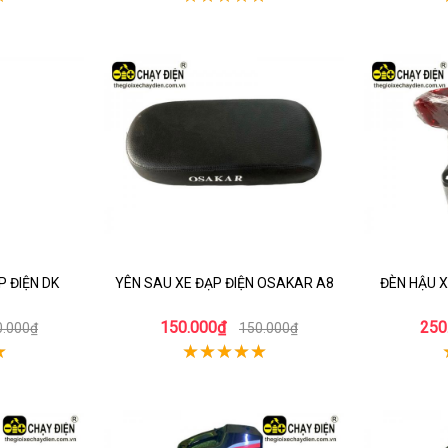
P ĐIỆN DK
YÊN SAU XE ĐẠP ĐIỆN OSAKAR A8
ĐÈN HẬU X
150.000₫
250
0.000₫
150.000₫