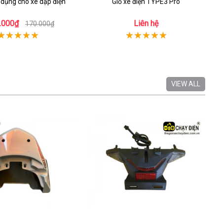
 dụng cho xe dạp điện
Giỏ xe điện TYPE3 Pro
.000₫
Liên hệ
170.000₫
VIEW ALL