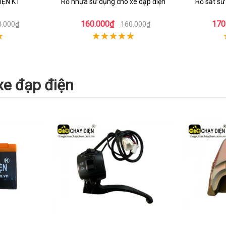
IỆN K1
Rổ nhựa sử dụng cho xe dạp điện
Rổ sắt sử
160.000₫
170
0.000₫
160.000₫
xe đạp điện