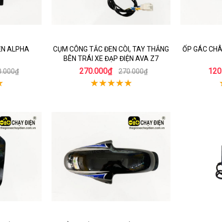
IỆN ALPHA
CỤM CÔNG TẮC ĐEN CÒI, TAY THẮNG
ỐP GÁC CHÂ
BÊN TRÁI XE ĐẠP ĐIỆN AVA Z7
270.000₫
120
0.000₫
270.000₫