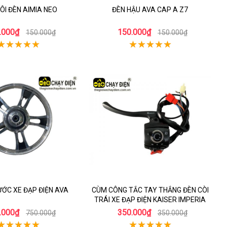
ÔI ĐÈN AIMIA NEO
ĐÈN HẬU AVA CAP A Z7
.000₫
150.000₫
150.000₫
150.000₫
ỚC XE ĐẠP ĐIỆN AVA
CÙM CÔNG TẮC TAY THẮNG ĐÈN CÒI
TRÁI XE ĐẠP ĐIỆN KAISER IMPERIA
.000₫
350.000₫
750.000₫
350.000₫