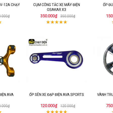
2V-12A CHẠY
CỤM CÔNG TẮC XE MÁY ĐIỆN
ỐP ĐU
OSAKAR X3
350.000₫
150
0.000₫
350.000₫
ĐIỆN AVA
ỐP SÊN XE ĐẠP ĐIỆN AVA SPORTS
VÀNH TRƯ
120.000₫
750
0.000₫
120.000₫