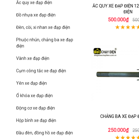
Ắc quy xe đạp điện
ẮC QUY XE ĐẠP ĐIỆN 1
ĐIỆN
Đồ nhựa xe đạp điện
500.000₫
50
Đèn, còi, xi nhan xe đạp điện
Phuộc nhún, chảng ba xe đạp
điện
Vành xe đạp điện
Cụm công tắc xe đạp điện
Yên xe đạp điện
Ổ khóa xe đạp điện
Động cơ xe đạp điện
CHẢNG BA XE ĐẠP 
Hộp bình xe đạp điện
250.000₫
25
Đầu đèn, đồng hồ xe đạp điện