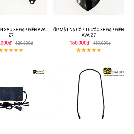
N SAU XE ĐẠP ĐIỆN AVA
ỐP MẶT NẠ CỐP TRƯỚC XE ĐẠP ĐIỆN
Z7
AVA Z7
.000₫
150.000₫
120.000₫
150.000₫