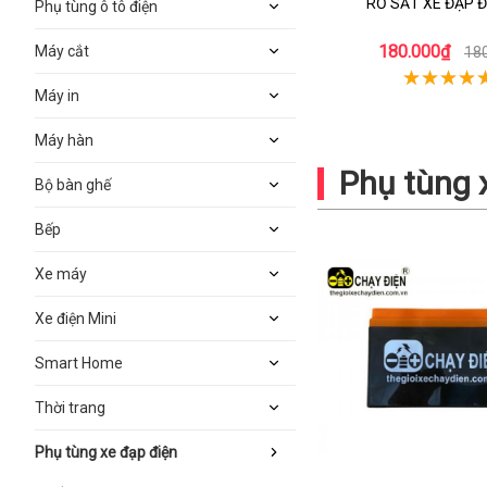
RỔ SẮT XE ĐẠP Đ
Phụ tùng ô tô điện
180.000₫
Máy cắt
18
Máy in
Máy hàn
Phụ tùng 
Bộ bàn ghế
Bếp
Xe máy
Xe điện Mini
Smart Home
Thời trang
Phụ tùng xe đạp điện