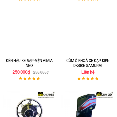
ĐÈN HẬU XE ĐẠP ĐIỆN AIMIA
CÙM Ổ KHOÁ XE ĐẠP ĐIỆN
NEO
DKBIKE SAMURAI
250.000₫
Liên hệ
250.000₫