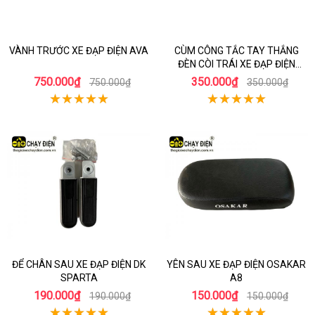
VÀNH TRƯỚC XE ĐẠP ĐIỆN AVA
CÙM CÔNG TẮC TAY THẮNG
ĐÈN CÒI TRÁI XE ĐẠP ĐIỆN
KAISER IMPERIA
750.000₫
350.000₫
750.000₫
350.000₫
ĐỂ CHÂN SAU XE ĐẠP ĐIỆN DK
YÊN SAU XE ĐẠP ĐIỆN OSAKAR
SPARTA
A8
190.000₫
150.000₫
190.000₫
150.000₫