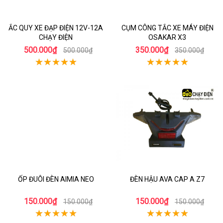
ẮC QUY XE ĐẠP ĐIỆN 12V-12A
CỤM CÔNG TẮC XE MÁY ĐIỆN
CHẠY ĐIỆN
OSAKAR X3
500.000₫
350.000₫
500.000₫
350.000₫
ỐP ĐUÔI ĐÈN AIMIA NEO
ĐÈN HẬU AVA CAP A Z7
150.000₫
150.000₫
150.000₫
150.000₫