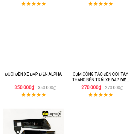
ĐUÔI ĐÈN XE ĐẠP ĐIỆN ALPHA
CỤM CÔNG TẮC ĐEN CÒI, TAY
THẮNG BÊN TRÁI XE ĐẠP ĐIỆN
AVA Z7
350.000₫
270.000₫
350.000₫
270.000₫