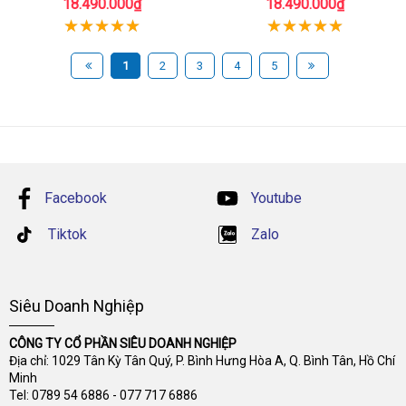
18.490.000₫
18.490.000₫
1
2
3
4
5
Facebook
Youtube
Tiktok
Zalo
Siêu Doanh Nghiệp
CÔNG TY CỔ PHẦN SIÊU DOANH NGHIỆP
Địa chỉ: 1029 Tân Kỳ Tân Quý, P. Bình Hưng Hòa A, Q. Bình Tân, Hồ Chí
Minh
Tel:
0789 54 6886
-
077 717 6886