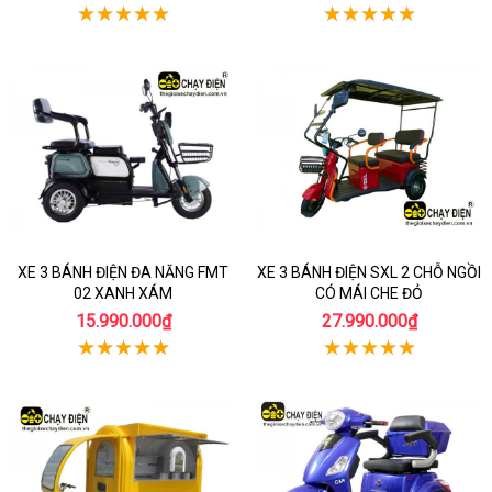
XE 3 BÁNH ĐIỆN ĐA NĂNG FMT
XE 3 BÁNH ĐIỆN SXL 2 CHỖ NGỒI
02 XANH XÁM
CÓ MÁI CHE ĐỎ
15.990.000₫
27.990.000₫