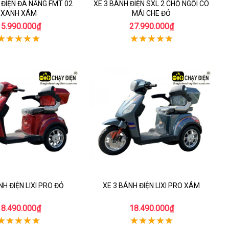
 ĐIỆN ĐA NĂNG FMT 02
XE 3 BÁNH ĐIỆN SXL 2 CHỖ NGỒI CÓ
XANH XÁM
MÁI CHE ĐỎ
15.990.000₫
27.990.000₫
NH ĐIỆN LIXI PRO ĐỎ
XE 3 BÁNH ĐIỆN LIXI PRO XÁM
18.490.000₫
18.490.000₫