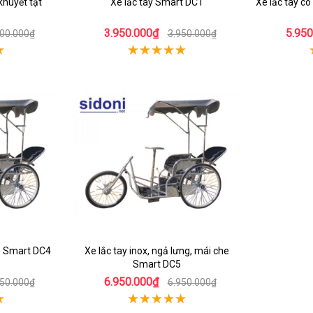
khuyết tật
Xe lắc tay Smart DC1
Xe lắc tay c
3.950.000₫
5.950
700.000₫
3.950.000₫
he Smart DC4
Xe lắc tay inox, ngả lưng, mái che
Smart DC5
6.950.000₫
950.000₫
6.950.000₫