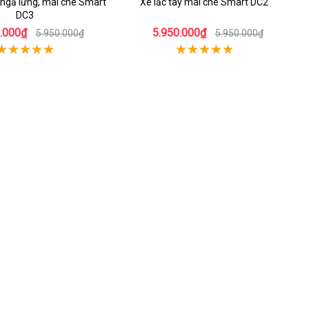
ó ngả lưng, mái che Smart
Xe lắc tay mái che Smart DC2
DC3
.000₫
5.950.000₫
5.950.000₫
5.950.000₫