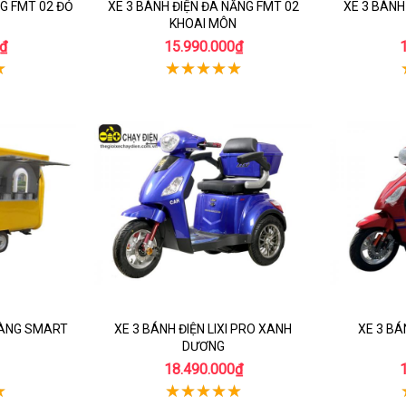
NG FMT 02 ĐỎ
XE 3 BÁNH ĐIỆN ĐA NĂNG FMT 02
XE 3 BÁNH
KHOAI MÔN
₫
15.990.000₫
HÀNG SMART
XE 3 BÁNH ĐIỆN LIXI PRO XANH
XE 3 BÁ
DƯƠNG
18.490.000₫