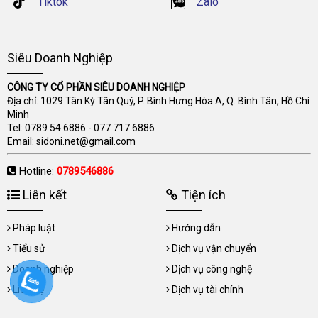
Tiktok
Zalo
Siêu Doanh Nghiệp
CÔNG TY CỔ PHẦN SIÊU DOANH NGHIỆP
Địa chỉ: 1029 Tân Kỳ Tân Quý, P. Bình Hưng Hòa A, Q. Bình Tân, Hồ Chí
Minh
Tel:
0789 54 6886
-
077 717 6886
Email:
sidoni.net@gmail.com
Hotline:
0789546886
Liên kết
Tiện ích
Pháp luật
Hướng dẫn
Tiểu sử
Dịch vụ vận chuyển
Doanh nghiệp
Dịch vụ công nghệ
Liên hệ
Dịch vụ tài chính