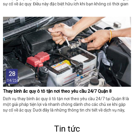
sự cố về ắc quy. Điều này đặc biệt hữu ích khi bạn không có thời gian
hoặc phương tiện để mang xe đến garage sửa chữa. Dưới đây là
thông tin chi tiết về dịch vụ, bao gồm lợi ích, quy trình, lưu ý và các
đơn vị cung cấp uy tín.
28
04/25
Thay bình ắc quy ô tô tận nơi theo yêu cầu 24/7 Quận 8
Dịch vụ thay bình ắc quy ô tô tận nơi theo yêu cầu 24/7 tại Quận 8 là
một giải pháp tiện lợi và nhanh chóng dành cho các chủ xe khi gặp
sự cố về ắc quy. Dưới đây là những thông tin chi tiết về dịch vụ này,
bao gồm lợi ích, quy trình, lưu ý và cách tìm đơn vị cung cấp uy tín.
Tin tức