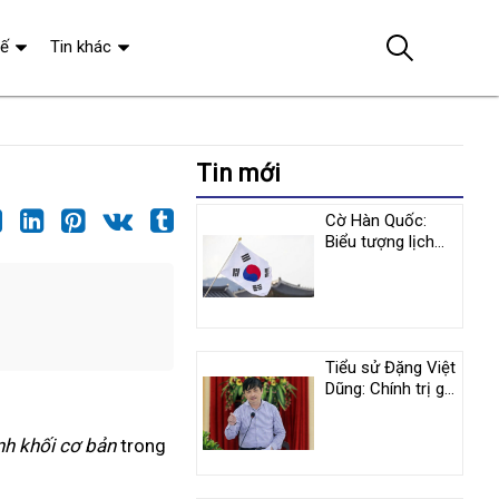
tế
Tin khác
Tin mới
Cờ Hàn Quốc:
Biểu tượng lịch
sử và y nghĩa
tượng trưng
Tiểu sử Đặng Việt
Dũng: Chính trị gia
nổi tiếng người
Việt Nam
nh khối cơ bản
trong