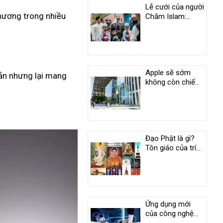
Lễ cưới của người
phương trong nhiều
Chăm Islam:
Phong tục độc
đáo ở An Giang
Apple sẽ sớm
iản nhưng lại mang
không còn chiếm
vị trí duy nhất
trong câu lạc bộ
nghìn tỷ USD
Đạo Phật là gì?
Tôn giáo của trí
tuệ và tình
thương
Ứng dụng mới
của công nghệ