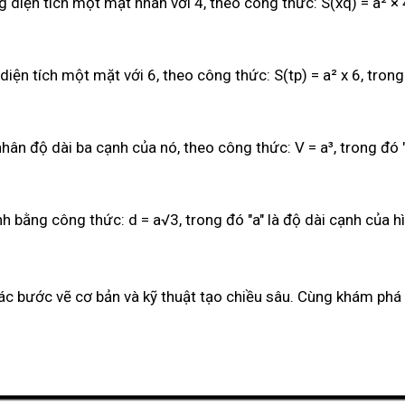
iện tích một mặt nhân với 4, theo công thức: S(xq) = a² × 4,
ện tích một mặt với 6, theo công thức: S(tp) = a² x 6, trong 
n độ dài ba cạnh của nó, theo công thức: V = a³, trong đó "
bằng công thức: d = a√3, trong đó "a" là độ dài cạnh của hì
ác bước vẽ cơ bản và kỹ thuật tạo chiều sâu. Cùng khám phá q