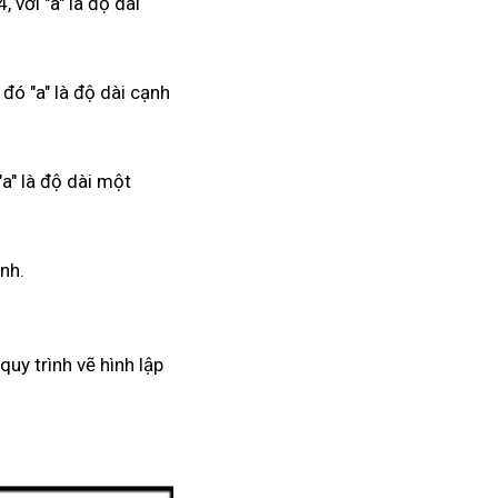
 với "a" là độ dài
đó "a" là độ dài cạnh
a" là độ dài một
nh.
uy trình vẽ hình lập