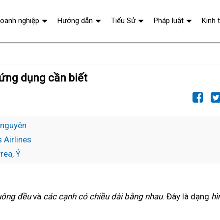
oanh nghiệp
Hướng dẫn
Tiểu Sử
Pháp luật
Kinh 
 ứng dụng cần biết
 nguyên
 Airlines
rea, Ý
uông đều
và
các cạnh có chiều dài bằng nhau
. Đây là dạng
hì