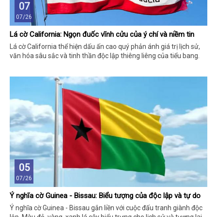
07
07/26
Lá cờ California: Ngọn đuốc vĩnh cửu của ý chí và niềm tin
Lá cờ California thể hiện dấu ấn cao quý phản ánh giá trị lịch sử,
văn hóa sâu sắc và tinh thần độc lập thiêng liêng của tiểu bang.
05
07/26
Ý nghĩa cờ Guinea - Bissau: Biểu tượng của độc lập và tự do
Ý nghĩa cờ Guinea - Bissau gắn liền với cuộc đấu tranh giành độc
lập. Màu đỏ, vàng, xanh lá cây biểu trưng cho lịch sử và tương lai