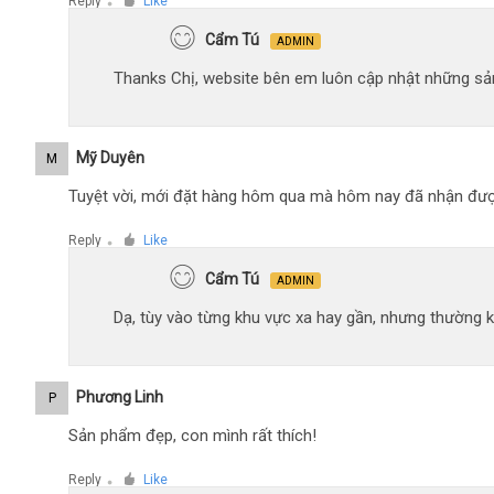
Reply
Like
●
Cẩm Tú
ADMIN
Thanks Chị, website bên em luôn cập nhật những sản
Mỹ Duyên
M
Tuyệt vời, mới đặt hàng hôm qua mà hôm nay đã nhận đượ
Reply
Like
●
Cẩm Tú
ADMIN
Dạ, tùy vào từng khu vực xa hay gần, nhưng thường 
Phương Linh
P
Sản phẩm đẹp, con mình rất thích!
Reply
Like
●