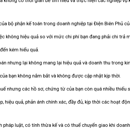
và không có thời gian để tìm hiểu và thực hiện các nghiệp vụ 
 của bộ phận kế toán trong doanh nghiệp tại Điện Biên Phủ củ
iệc không hiệu quả so với mức chi phí bạn đang phải chi trả 
 đến kém hiểu quả.
toán nhưng lại không mang lại hiệu quả và doanh thu trong ki
 của bạn không nắm bắt và không được cập nhật kịp thời.
thuế nhưng các hồ sơ, chứng từ của bạn còn quá nhiều thiếu s
 hiệu quả, phản ánh chính xác, đầy đủ, kịp thời các hoạt độ
pháp luật, có tính thừa kế và có thuể chuyển giao khi doan