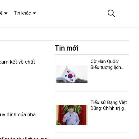
tế
Tin khác
Tin mới
cam kết về chất
Cờ Hàn Quốc:
Biểu tượng lịch
sử và y nghĩa
tượng trưng
Tiểu sử Đặng Việt
Dũng: Chính trị gia
quy định của nhà
nổi tiếng người
Việt Nam