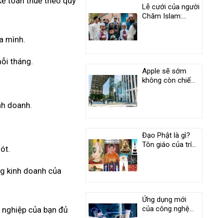
kế toán thuế theo quy
Lễ cưới của người
Chăm Islam:
Phong tục độc
đáo ở An Giang
a mình.
mỗi tháng.
Apple sẽ sớm
không còn chiếm
vị trí duy nhất
trong câu lạc bộ
nh doanh.
nghìn tỷ USD
Đạo Phật là gì?
Tôn giáo của trí
ót.
tuệ và tình
thương
ng kinh doanh của
Ứng dụng mới
của công nghệ
h nghiệp của bạn đủ