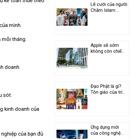
vụ kế toán thuế theo
Lễ cưới của người
Chăm Islam:
Phong tục độc
đáo ở An Giang
 của mình.
ả mỗi tháng.
Apple sẽ sớm
không còn chiếm
vị trí duy nhất
trong câu lạc bộ
nh doanh.
nghìn tỷ USD
Đạo Phật là gì?
Tôn giáo của trí
u sót.
tuệ và tình
thương
ng kinh doanh của
Ứng dụng mới
của công nghệ
h nghiệp của bạn đủ