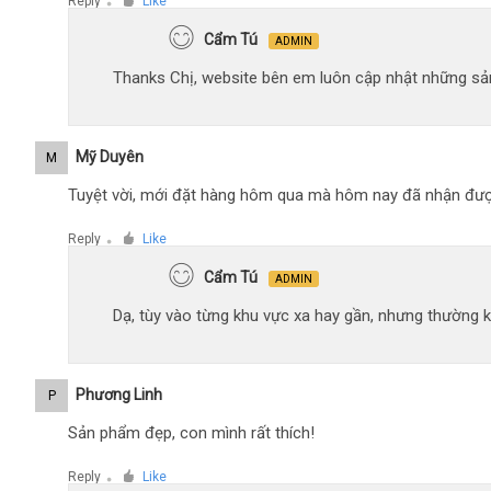
Reply
Like
●
Cẩm Tú
ADMIN
Thanks Chị, website bên em luôn cập nhật những sản
Mỹ Duyên
M
Tuyệt vời, mới đặt hàng hôm qua mà hôm nay đã nhận đượ
Reply
Like
●
Cẩm Tú
ADMIN
Dạ, tùy vào từng khu vực xa hay gần, nhưng thường 
Phương Linh
P
Sản phẩm đẹp, con mình rất thích!
Reply
Like
●