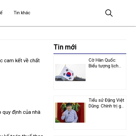
tế
Tin khác
Tin mới
c cam kết về chất
Cờ Hàn Quốc:
Biểu tượng lịch
sử và y nghĩa
tượng trưng
Tiểu sử Đặng Việt
Dũng: Chính trị gia
o quy định của nhà
nổi tiếng người
Việt Nam