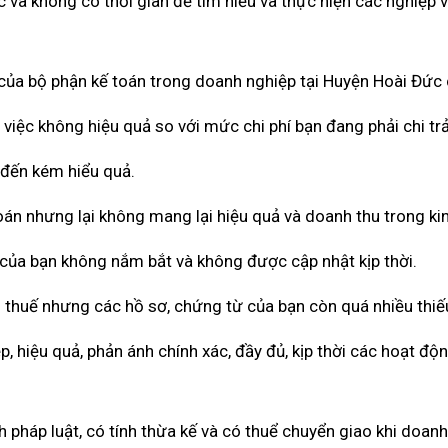
 và không có thời gian để tìm hiểu và thực hiện các nghiệp 
ả của bộ phận kế toán trong doanh nghiệp tại Huyện Hoài Đức
việc không hiệu quả so với mức chi phí bạn đang phải chi tr
 đến kém hiểu quả.
toán nhưng lại không mang lại hiệu quả và doanh thu trong ki
 của bạn không nắm bắt và không được cập nhật kịp thời.
 thuế nhưng các hồ sơ, chứng từ của bạn còn quá nhiều thiế
 hiệu quả, phản ánh chính xác, đầy đủ, kịp thời các hoạt độ
pháp luật, có tính thừa kế và có thuể chuyển giao khi doan