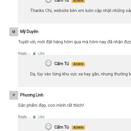
Cẩm Tú
ADMIN
Thanks Chị, website bên em luôn cập nhật những sản
Mỹ Duyên
M
Tuyệt vời, mới đặt hàng hôm qua mà hôm nay đã nhận đượ
Reply
Like
●
Cẩm Tú
ADMIN
Dạ, tùy vào từng khu vực xa hay gần, nhưng thường 
Phương Linh
P
Sản phẩm đẹp, con mình rất thích!
Reply
Like
●
Cẩm Tú
ADMIN