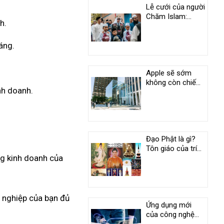
Lễ cưới của người
Chăm Islam:
h.
Phong tục độc
đáo ở An Giang
áng.
Apple sẽ sớm
không còn chiếm
nh doanh.
vị trí duy nhất
trong câu lạc bộ
nghìn tỷ USD
Đạo Phật là gì?
Tôn giáo của trí
ng kinh doanh của
tuệ và tình
thương
h nghiệp của bạn đủ
Ứng dụng mới
của công nghệ