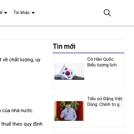
tế
Tin khác
Tin mới
 về chất lượng, uy
Cờ Hàn Quốc:
Biểu tượng lịch
sử và y nghĩa
tượng trưng
Tiểu sử Đặng Việt
Dũng: Chính trị gia
h của nhà nước.
nổi tiếng người
Việt Nam
n thuế theo quy định