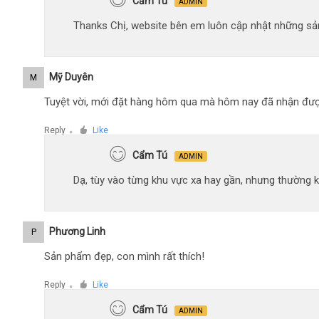
Cẩm Tú
ADMIN
Thanks Chị, website bên em luôn cập nhật những sản
Mỹ Duyên
M
Tuyệt vời, mới đặt hàng hôm qua mà hôm nay đã nhận đượ
Reply
Like
●
Cẩm Tú
ADMIN
Dạ, tùy vào từng khu vực xa hay gần, nhưng thường 
Phương Linh
P
Sản phẩm đẹp, con mình rất thích!
Reply
Like
●
Cẩm Tú
ADMIN