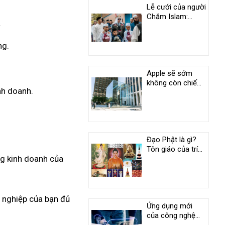
Lễ cưới của người
Chăm Islam:
.
Phong tục độc
đáo ở An Giang
ng.
Apple sẽ sớm
không còn chiếm
nh doanh.
vị trí duy nhất
trong câu lạc bộ
nghìn tỷ USD
Đạo Phật là gì?
Tôn giáo của trí
ng kinh doanh của
tuệ và tình
thương
h nghiệp của bạn đủ
Ứng dụng mới
của công nghệ