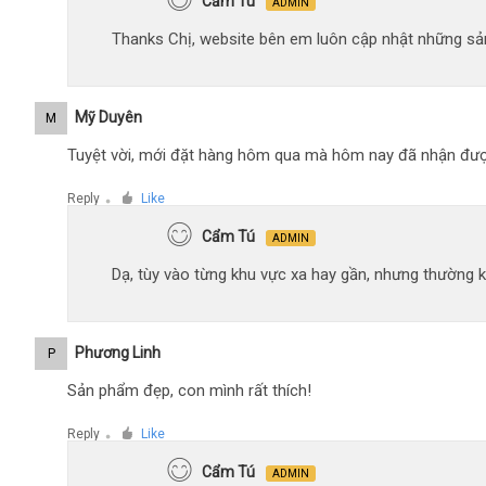
Cẩm Tú
ADMIN
Thanks Chị, website bên em luôn cập nhật những sản
Mỹ Duyên
M
Tuyệt vời, mới đặt hàng hôm qua mà hôm nay đã nhận đượ
Reply
Like
●
Cẩm Tú
ADMIN
Dạ, tùy vào từng khu vực xa hay gần, nhưng thường 
Phương Linh
P
Sản phẩm đẹp, con mình rất thích!
Reply
Like
●
Cẩm Tú
ADMIN