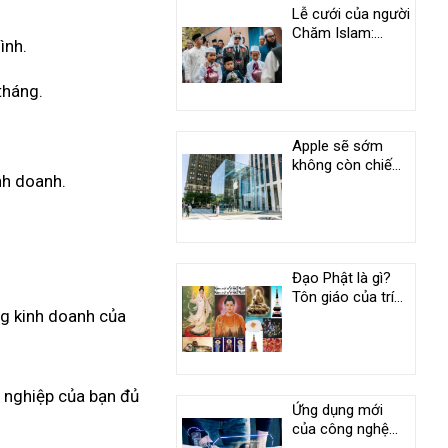
Lễ cưới của người
Chăm Islam:
ình.
Phong tục độc
đáo ở An Giang
tháng.
Apple sẽ sớm
không còn chiếm
nh doanh.
vị trí duy nhất
trong câu lạc bộ
nghìn tỷ USD
Đạo Phật là gì?
Tôn giáo của trí
ng kinh doanh của
tuệ và tình
thương
h nghiệp của bạn đủ
Ứng dụng mới
của công nghệ