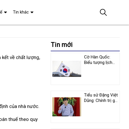
tế
Tin khác
Tin mới
 kết về chất lượng,
Cờ Hàn Quốc:
Biểu tượng lịch
sử và y nghĩa
tượng trưng
Tiểu sử Đặng Việt
Dũng: Chính trị gia
định của nhà nước.
nổi tiếng người
Việt Nam
toán thuế theo quy