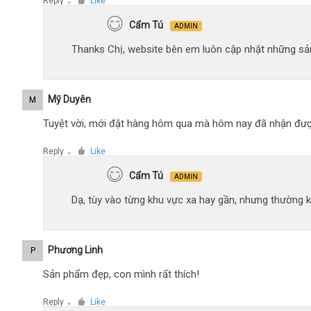
Reply
Like
●
Cẩm Tú
ADMIN
Thanks Chị, website bên em luôn cập nhật những sản
Mỹ Duyên
M
Tuyệt vời, mới đặt hàng hôm qua mà hôm nay đã nhận đượ
Reply
Like
●
Cẩm Tú
ADMIN
Dạ, tùy vào từng khu vực xa hay gần, nhưng thường 
Phương Linh
P
Sản phẩm đẹp, con mình rất thích!
Reply
Like
●