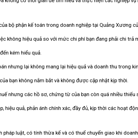
à không có thời gian để tìm hiểu và thực hiện các nghiệp vụ 
ả của bộ phận kế toán trong doanh nghiệp tại Quảng Xương c
ệc không hiệu quả so với mức chi phí bạn đang phải chi trả 
 đến kém hiểu quả.
toán nhưng lại không mang lại hiệu quả và doanh thu trong ki
 của bạn không nắm bắt và không được cập nhật kịp thời.
huế nhưng các hồ sơ, chứng từ của bạn còn quá nhiều thiếu 
 hiệu quả, phản ánh chính xác, đầy đủ, kịp thời các hoạt độ
pháp luật, có tính thừa kế và có thuể chuyển giao khi doan