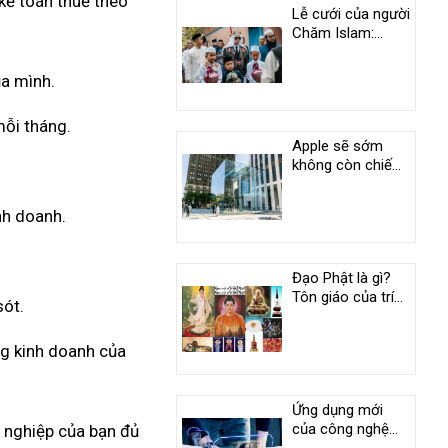
kế toán thuế theo
Lễ cưới của người
Chăm Islam:
Phong tục độc
đáo ở An Giang
ủa mình.
mỗi tháng.
Apple sẽ sớm
không còn chiếm
vị trí duy nhất
trong câu lạc bộ
nh doanh.
nghìn tỷ USD
Đạo Phật là gì?
Tôn giáo của trí
sót.
tuệ và tình
thương
ng kinh doanh của
Ứng dụng mới
của công nghệ
h nghiệp của bạn đủ