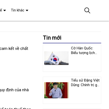
tế
Tin khác
Tin mới
cam kết về chất
Cờ Hàn Quốc:
Biểu tượng lịch
sử và y nghĩa
tượng trưng
Tiểu sử Đặng Việt
Dũng: Chính trị gia
quy định của nhà
nổi tiếng người
Việt Nam