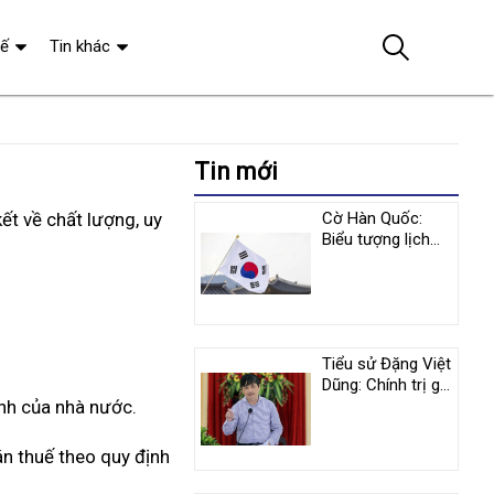
tế
Tin khác
Tin mới
ết về chất lượng, uy
Cờ Hàn Quốc:
Biểu tượng lịch
sử và y nghĩa
tượng trưng
Tiểu sử Đặng Việt
Dũng: Chính trị gia
ịnh của nhà nước.
nổi tiếng người
Việt Nam
án thuế theo quy định