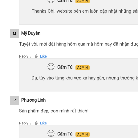
Cẩm Tú
ADMIN
Thanks Chị, website bên em luôn cập nhật những sản
Mỹ Duyên
M
Tuyệt vời, mới đặt hàng hôm qua mà hôm nay đã nhận đượ
Reply
Like
●
Cẩm Tú
ADMIN
Dạ, tùy vào từng khu vực xa hay gần, nhưng thường 
Phương Linh
P
Sản phẩm đẹp, con mình rất thích!
Reply
Like
●
Cẩm Tú
ADMIN