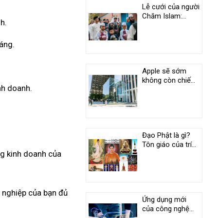
Lễ cưới của người
Chăm Islam:
h.
Phong tục độc
đáo ở An Giang
háng.
Apple sẽ sớm
không còn chiếm
nh doanh.
vị trí duy nhất
trong câu lạc bộ
nghìn tỷ USD
Đạo Phật là gì?
Tôn giáo của trí
ng kinh doanh của
tuệ và tình
thương
h nghiệp của bạn đủ
Ứng dụng mới
của công nghệ