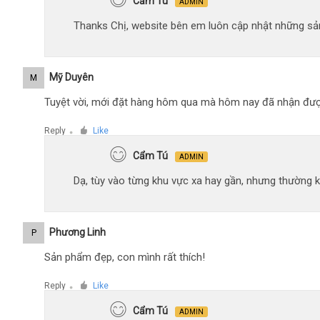
Cẩm Tú
ADMIN
Thanks Chị, website bên em luôn cập nhật những sản
Mỹ Duyên
M
Tuyệt vời, mới đặt hàng hôm qua mà hôm nay đã nhận đượ
Reply
Like
●
Cẩm Tú
ADMIN
Dạ, tùy vào từng khu vực xa hay gần, nhưng thường 
Phương Linh
P
Sản phẩm đẹp, con mình rất thích!
Reply
Like
●
Cẩm Tú
ADMIN