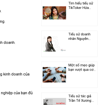
Tìm hiểu tiểu sử
TikToker Hứa
.
Quốc Anh
áng.
Tiểu sử doanh
nhân Nguyễn
nh doanh.
Thanh Phượng -
Người con gái tài
ba của nguyên
thủ tướng Nguyễn
Tấn Dũng
Một số mẹo giúp
bạn vượt qua cơn
ng kinh doanh của
nghiện điện thoại
h nghiệp của bạn đủ
Tiểu sử tác giả
Trần Tế Xương: