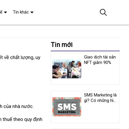
tế
Tin khác
Tin mới
t về chất lượng, uy
Giao dịch tài sản
NFT giảm 90%
SMS Marketing là
gì? Có những hình
nh của nhà nước.
thức phổ biến
nào hiện nay?
n thuế theo quy định