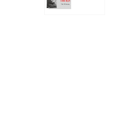
Cây bút được suy
tôn là Bậc thần
thơ thánh chữ