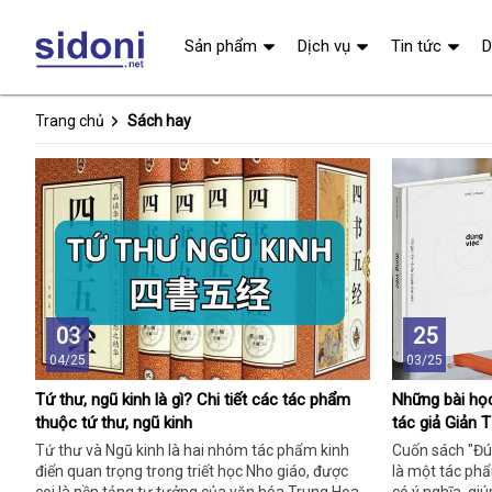
Sản phẩm
Dịch vụ
Tin tức
D
Trang chủ
Sách hay
03
25
04/25
03/25
Tứ thư, ngũ kinh là gì? Chi tiết các tác phẩm
Những bài họ
thuộc tứ thư, ngũ kinh
tác giả Giản 
Tứ thư và Ngũ kinh là hai nhóm tác phẩm kinh
Cuốn sách "Đún
điển quan trọng trong triết học Nho giáo, được
là một tác phẩ