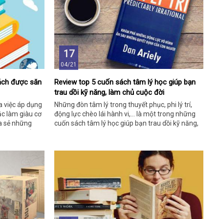
17
04/21
sách được săn
Review top 5 cuốn sách tâm lý học giúp bạn
trau dồi kỹ năng, làm chủ cuộc đời
a việc áp dụng
Những đòn tâm lý trong thuyết phục, phi lý trí,
c làm giàu cơ
động lực chèo lái hành vi,... là một trong những
ia sẻ những
cuốn sách tâm lý học giúp bạn trau dồi kỹ năng,
trong 7 cuốn
làm chủ cuộc đời. Tham khảo các thông tin dưới
 hiểu bạn nhé!
đây để lựa chọn cho mình cuốn sách tâm đắc và
ý nghĩa nhất bạn nhé!