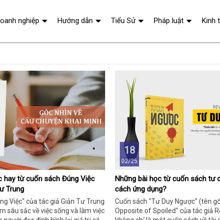
oanh nghiệp
Hướng dẫn
Tiểu Sử
Pháp luật
Kinh 
18
02/25
c hay từ cuốn sách Đúng Việc
Những bài học từ cuốn sách tư 
Tư Trung
cách ứng dụng?
g Việc" của tác giả Giản Tư Trung
Cuốn sách "Tư Duy Ngược" (tên gố
m sâu sắc về việc sống và làm việc
Opposite of Spoiled" của tác giả R