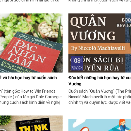
p người đọc định hình lại giá trị cá
không chỉ là một cuốn sách về tài
ứng xử trong cuộc sống. Dưới đây
mà còn là một cẩm nang giúp phụ
ọc hay và ý nghĩa từ cuốn sách
con cách tư duy đúng đắn về tiền bạ
và trách nhiệm xã hội. Tuy nhiên,
đề cập đến một cuốn sách khác với
tự liên quan đến "tư duy ngược" tr
vực như kinh doanh, qu
03
02/25
 và bài học hay từ cuốn sách
Đúc kết những bài học hay từ c
Vương
" (tên gốc: How to Win Friends
Cuốn sách "Quân Vương" (The Pri
People ) của tác giả Dale Carnegie
Niccolò Machiavelli là một tác phẩ
hững cuốn sách kinh điển về nghệ
chính trị và quyền lực, được viết 
p, ứng xử và tạo dựng mối quan hệ.
Dù đã hơn 500 năm tuổi, những bà
ng chỉ cung cấp những nguyên
sách này vẫn còn nguyên giá trị v
 mà còn mang đến những bài học
trong nhiều lĩnh vực, từ chính trị, 
gười đọc cải thiện bản thân và
quản lý. Dưới đây là những bài học 
ong cuộc sống. Dưới đây là những
"Quân Vương".