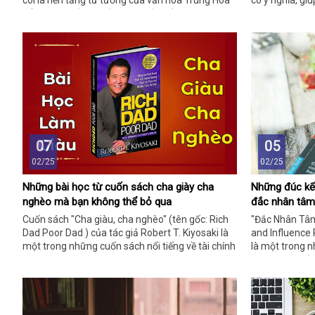
coi là nền tảng tư tưởng của văn hóa Trung Hoa
có ý nghĩa, giú
cổ đại và có ảnh hưởng sâu sắc đến các nước
nhân và cách 
Đông Á như Việt Nam, Nhật Bản, Hàn Quốc. Dưới
là những bài h
đây là giải thích chi tiết về từng nhóm:
này:
07
05
02/25
02/25
Những bài học từ cuốn sách cha giày cha
Những đúc kết
nghèo mà bạn không thể bỏ qua
đắc nhân tâm
Cuốn sách "Cha giàu, cha nghèo" (tên gốc: Rich
"Đắc Nhân Tâm
Dad Poor Dad ) của tác giả Robert T. Kiyosaki là
and Influence 
một trong những cuốn sách nổi tiếng về tài chính
là một trong n
cá nhân và tư duy làm giàu. Qua câu chuyện so
thuật giao tiế
sánh giữa hai người cha – một người giàu (cha
Cuốn sách khô
của bạn ông) và một người nghèo (cha ruột của
tắc thực tiễn
ông), cuốn sách truyền tải nhiều bài học sâu sắc
sâu sắc giúp n
về cách quản lý tiền bạc, đầu tư và xây dựng sự
thành công tr