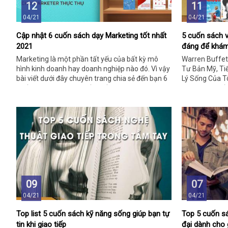
12
11
04/21
04/21
Cập nhật 6 cuốn sách dạy Marketing tốt nhất
5 cuốn sách v
2021
đáng để khá
Marketing là một phần tất yếu của bất kỳ mô
Warren Buffet
hình kinh doanh hay doanh nghiệp nào đó. Vì vậy
Tư Bản Mỹ, Ti
bài viết dưới đây chuyên trang chia sẻ đến bạn 6
Lý Sống Của Tô
cuốn sách Marketing tốt nhất 2021. Cùng khám
nhân hay nhất
phá ngay bạn nhé!
thông tin dưới 
và áp dụng ch
09
07
04/21
04/21
Top list 5 cuốn sách kỹ năng sống giúp bạn tự
Top 5 cuốn sá
tin khi giao tiếp
đại dành cho g