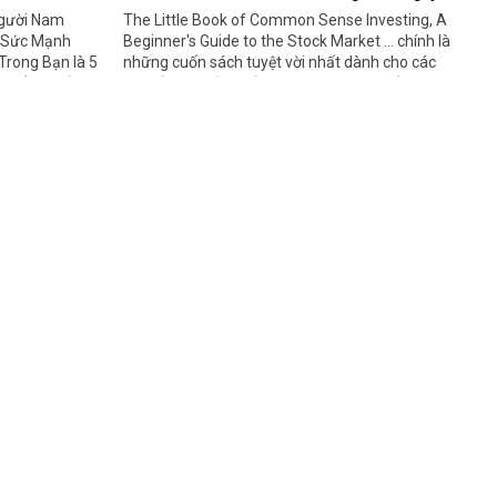
Người Nam
The Little Book of Common Sense Investing, A
, Sức Mạnh
Beginner's Guide to the Stock Market … chính là
Trong Bạn là 5
những cuốn sách tuyệt vời nhất dành cho các
 triển lên tầm
nhà đầu tư trẻ muốn thành công. Bài viết hôm
trang sẽ
nay, chuyên trang sẽ review chi tiết 9 cuốn sách
y, cùng tìm
này, cùng theo dõi bạn nhé!