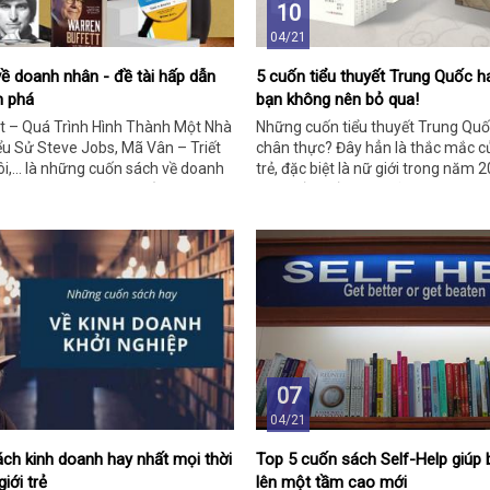
10
04/21
ề doanh nhân - đề tài hấp dẫn
5 cuốn tiểu thuyết Trung Quốc h
m phá
bạn không nên bỏ qua!
t – Quá Trình Hình Thành Một Nhà
Những cuốn tiểu thuyết Trung Quố
ểu Sử Steve Jobs, Mã Vân – Triết
chân thực? Đây hẳn là thắc mắc c
i,... là những cuốn sách về doanh
trẻ, đặc biệt là nữ giới trong năm 2
 mọi thời đại. Tham khảo những
đáp thắc mắc này, hãy dành thời g
đây để rút ra nhiều bài học hữu ích
bài viết bên dưới bạn nhé. Tin rằ
o bản thân mình bạn nhé!
tin này sẽ giúp bạn chọn được cuố
nhất!
07
04/21
ch kinh doanh hay nhất mọi thời
Top 5 cuốn sách Self-Help giúp b
iới trẻ
lên một tầm cao mới