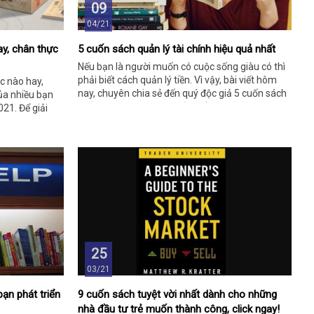
09
04/21
ay, chân thực
5 cuốn sách quản lý tài chính hiệu quả nhất
Nếu bạn là người muốn có cuộc sống giàu có thì
phải biết cách quản lý tiền. Vì vậy, bài viết hôm
c nào hay,
nay, chuyên chia sẻ đến quý độc giả 5 cuốn sách
ủa nhiều bạn
quản lý tài chính hiệu quả nhất 2021. Cùng khám
021. Để giải
phá chi tiết qua thông tin bên dưới bạn nhé!
ian theo dõi
ng những thông
n sách ưng ý
25
03/21
ạn phát triển
9 cuốn sách tuyệt vời nhất dành cho những
nhà đầu tư trẻ muốn thành công, click ngay!