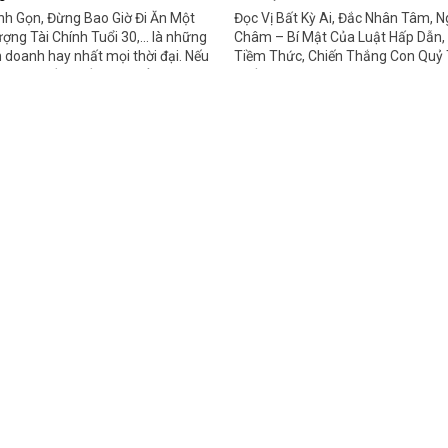
nh Gọn, Đừng Bao Giờ Đi Ăn Một
Đọc Vị Bất Kỳ Ai, Đắc Nhân Tâm, 
ợng Tài Chính Tuổi 30,... là những
Châm – Bí Mật Của Luật Hấp Dẫn
 doanh hay nhất mọi thời đại. Nếu
Tiềm Thức, Chiến Thắng Con Quỷ 
 thêm nhiều kiến thức để vững
cuốn sách Self-Help giúp bạn phát
 vực này, hãy theo dõi những thông
cao mới. Bài viết hôm nay, chuyên 
ạn nhé!
review chi tiết về các cuốn sách nà
hiểu bạn nhé!