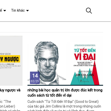
tế
Tin khác
14
02/25
duy ngược và
những bài học quản trị lớn được đúc kết trong
cuốn sách từ tốt đến vĩ dại
c: "The
Cuốn sách "Từ Tốt Đến Vĩ Đại" (Good to Great)
on Lieber)
của tác giả Jim Collins là một trong những cuốn