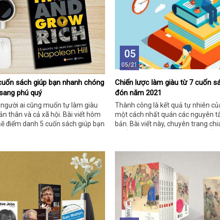
 học n�
05
05/21
cuốn sách giúp bạn nhanh chóng
Chiến lược làm giàu từ 7 cuốn 
u sang phú quý
đón năm 2021
 người ai cũng muốn tự làm giàu
Thành công là kết quả tự nhiên củ
ản thân và cả xã hội. Bài viết hôm
một cách nhất quán các nguyên tắ
sẽ điểm danh 5 cuốn sách giúp bạn
bản. Bài viết này, chuyên trang ch
 tới sự giàu sang phú quý.
chiến lược làm giàu được đúc kết 
sách được săn đón 2021. Cùng tìm