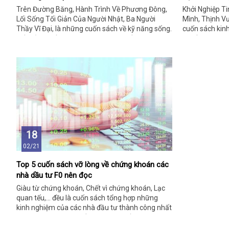
Trên Đường Băng, Hành Trình Về Phương Đông,
Khởi Nghiệp Ti
Lối Sống Tối Giản Của Người Nhật, Ba Người
Mình, Thịnh Vư
Thầy Vĩ Đại, là những cuốn sách về kỹ năng sống.
cuốn sách kinh
Nếu cảm thấy chưa tự tin khi giao tiếp, những
muốn trang bị
thông tin dưới đây có thể sẽ giúp ích được phần
bước trên lĩnh
nào, hãy cùng theo dõi bạn nhé!
tin dưới đây b
18
02/21
Top 5 cuốn sách vỡ lòng về chứng khoán các
nhà dầu tư F0 nên đọc
Giàu từ chứng khoán, Chết vì chứng khoán, Lạc
quan tếu,... đều là cuốn sách tổng hợp những
kinh nghiệm của các nhà đầu tư thành công nhất
mọi thời đại. Vì vậy, nếu bạn là nhà đầu tư F0,
đừng vội bỏ lỡ những cuốn sách hữu ích này nhé!