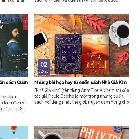
 chính cá nhân
sách kinh điển về quản trị và lãnh đạo, được
 huynh dạy
nghiên cứu dựa trên phân tích sâu rộng từ các
c, giá trị sống
công ty đã chuyển mình từ mức "tốt" trở thành
 nếu bạn đang
"vĩ đại". Cuốn sách không chỉ dành cho các nhà
 tiêu đề tương
lãnh đạo doanh nghiệp mà còn mang lại nhiều
ong các lĩnh
bài học quý giá cho bất kỳ ai muốn cải thiện bản
thân và t�
02
02/25
uốn sách Quân
Những bài học hay từ cuốn sách Nhà Giả Kim
"Nhà Giả Kim" (tên tiếng Anh: The Alchemist) của
tác giả Paulo Coelho là một trong những cuốn
nce) của
sách nổi tiếng nhất thế giới, truyền cảm hứng cho
m kinh điển về
hàng triệu độc giả về hành trình theo đuổi ước
vào năm 1513.
mơ và khám phá bản thân. Dưới đây là những bài
i học từ cuốn
học ý nghĩa từ cuốn sách này.
à được áp dụng
kinh doanh đến
nổi bật từ