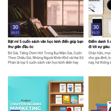
giàu có. Dư�
đúc kết và bài
30
30
05/21
05/21
Bật mí 5 cuốn sách văn học kinh điển giúp bạn
Điểm danh 5 
thư giãn đầu óc
đi tới sự già
Bố Già, Tiếng Chim Hót Trong Bụi Mận Gai, Cuốn
Chắc hẳn, mọi
Theo Chiều Gió, Những Người Khốn Khổ và Hai Số
cho gia đình, b
Phận là top 5 cuốn sách văn học kinh điển hay
nay, hệ thống 
nhất mọi thời đại, giúp bạn thư giãn đầu óc. Đây
nhanh chóng đi
cũng chính là chủ đề của bài viết này, theo dõi
những thông tin dưới đây để biết chi tiết hơn bạn
nhé!