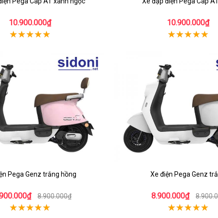
điện Pega Cap AT xanh ngọc
Xe đạp điện Pega Cap A
10.900.000₫
10.900.000₫
iện Pega Genz trắng hồng
Xe điện Pega Genz tr
.900.000₫
8.900.000₫
8.900.000₫
8.900.