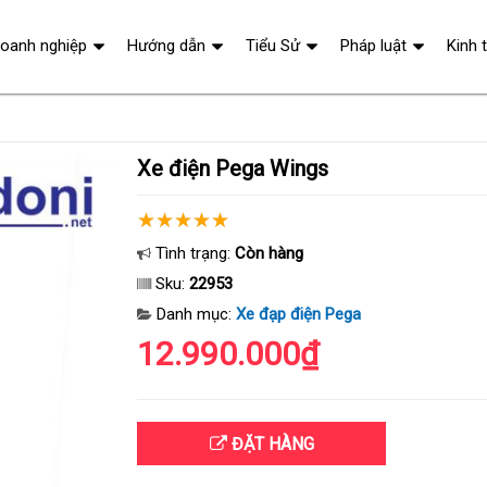
oanh nghiệp
Hướng dẫn
Tiểu Sử
Pháp luật
Kinh 
Xe điện Pega Wings
Tình trạng:
Còn hàng
Sku:
22953
Danh mục:
Xe đạp điện Pega
12.990.000₫
ĐẶT HÀNG