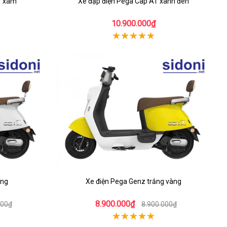
T xám
Xe đạp điện Pega Cap AT xanh đen
10.900.000₫
ắng
Xe điện Pega Genz trắng vàng
8.900.000₫
000₫
8.900.000₫