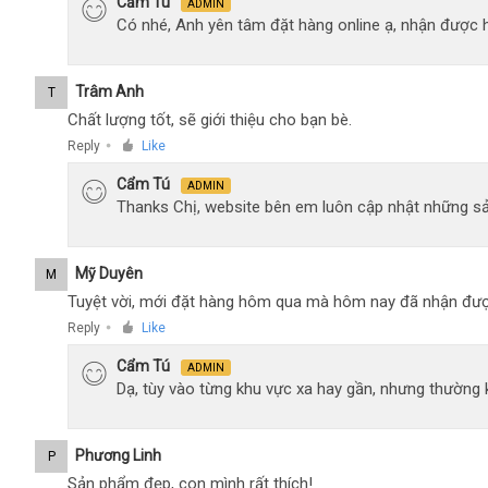
Cẩm Tú
ADMIN
Có nhé, Anh yên tâm đặt hàng online ạ, nhận được h
Trâm Anh
T
Chất lượng tốt, sẽ giới thiệu cho bạn bè.
Reply
Like
●
Cẩm Tú
ADMIN
Thanks Chị, website bên em luôn cập nhật những sả
Mỹ Duyên
M
Tuyệt vời, mới đặt hàng hôm qua mà hôm nay đã nhận đượ
Reply
Like
●
Cẩm Tú
ADMIN
Dạ, tùy vào từng khu vực xa hay gần, nhưng thường
Phương Linh
P
Sản phẩm đẹp, con mình rất thích!