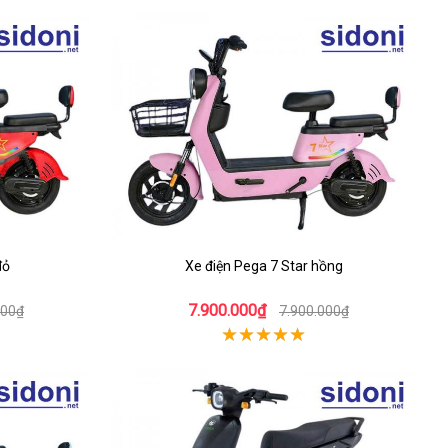
đỏ
Xe điện Pega 7 Star hồng
7.900.000₫
000₫
7.900.000₫