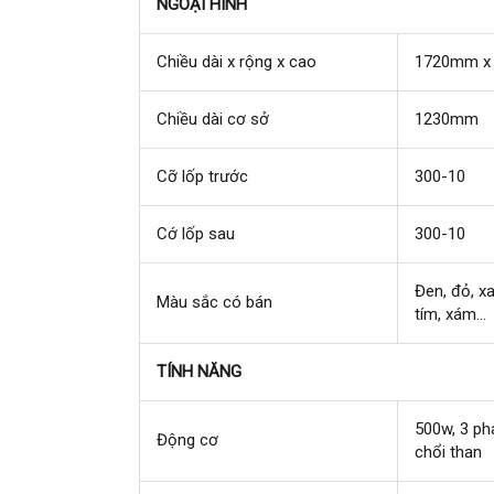
NGOẠI HÌNH
Chiều dài x rộng x cao
1720mm x
Chiều dài cơ sở
1230mm
Cỡ lốp trước
300-10
Cớ lốp sau
300-10
Đen, đỏ, x
Màu sắc có bán
tím, xám...
TÍNH NĂNG
500w, 3 ph
Động cơ
chổi than