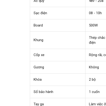
Ắc quy
48v - 20a
Sạc điện
08 - 10h
Board
500W
Thép chắc 
Khung
điện
Cốp xe
Rộng rãi, 
Gương
Không
Khóa
2 bộ
Sổ bảo hành
1 cuốn
Tay ga
Làm việc 