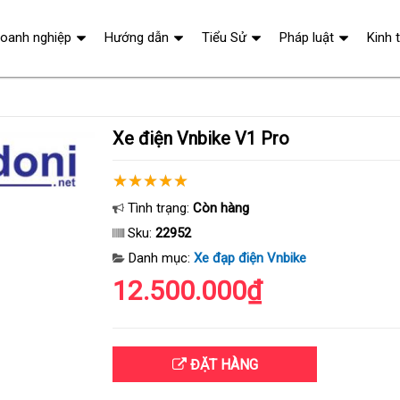
oanh nghiệp
Hướng dẫn
Tiểu Sử
Pháp luật
Kinh 
Xe điện Vnbike V1 Pro
Tình trạng:
Còn hàng
Sku:
22952
Danh mục:
Xe đạp điện Vnbike
12.500.000₫
ĐẶT HÀNG