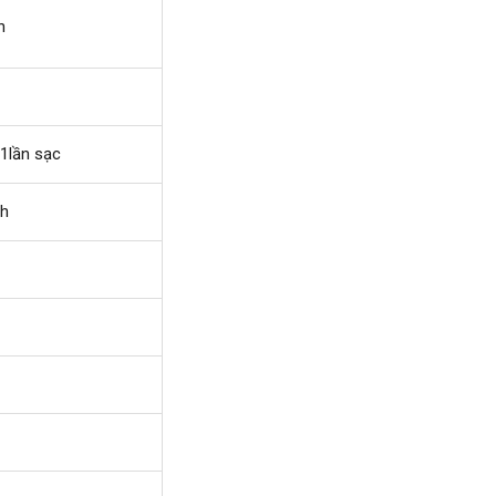
h
1lần sạc
/h