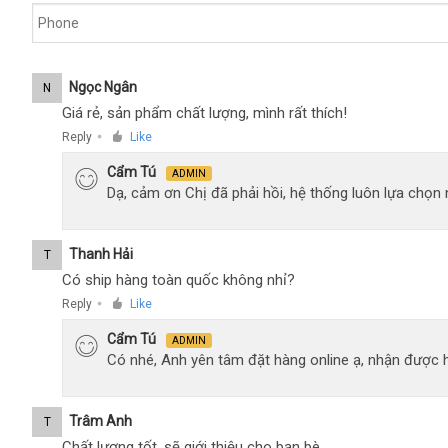
Ngọc Ngân
N
Giá rẻ, sản phẩm chất lượng, mình rất thích!
Reply
Like
●
Cẩm Tú
ADMIN
Dạ, cảm ơn Chị đã phải hồi, hệ thống luôn lựa chọ
Thanh Hải
T
Có ship hàng toàn quốc không nhỉ?
Reply
Like
●
Cẩm Tú
ADMIN
Có nhé, Anh yên tâm đặt hàng online ạ, nhận được h
Trâm Anh
T
Chất lượng tốt, sẽ giới thiệu cho bạn bè.