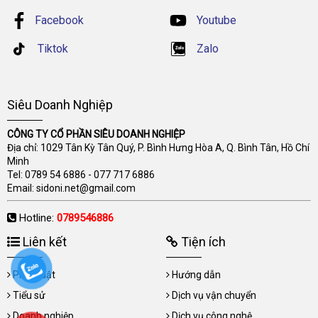
Facebook
Youtube
Tiktok
Zalo
Siêu Doanh Nghiệp
CÔNG TY CỔ PHẦN SIÊU DOANH NGHIỆP
Địa chỉ: 1029 Tân Kỳ Tân Quý, P. Bình Hưng Hòa A, Q. Bình Tân, Hồ Chí
Minh
Tel:
0789 54 6886
-
077 717 6886
Email:
sidoni.net@gmail.com
Hotline:
0789546886
Liên kết
Tiện ích
Pháp luật
Hướng dẫn
Tiểu sử
Dịch vụ vận chuyển
Doanh nghiệp
Dịch vụ công nghệ