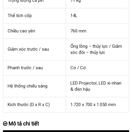
Trọng lượng cả pin
71 kg
Thể tích cốp
14L
Chiều cao yên
760 mm
Ống lồng – thủy lực / Giảm
Giảm xóc trước / sau
xóc đôi – thủy lực
Phanh trước / sau
Cơ / Cơ
LED Projector, LED xi-nhan
Hệ thống chiếu sáng
& đèn hậu
Kích thước (D x R x C)
1.720 x 700 x 1.050 mm
Mô tả chi tiết