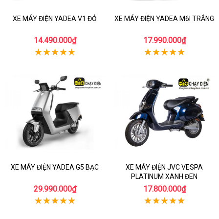
XE MÁY ĐIỆN YADEA V1 ĐỎ
XE MÁY ĐIỆN YADEA M6I TRẮNG
14.490.000₫
17.990.000₫
XE MÁY ĐIỆN YADEA G5 BẠC
XE MÁY ĐIỆN JVC VESPA
PLATINUM XANH ĐEN
29.990.000₫
17.800.000₫