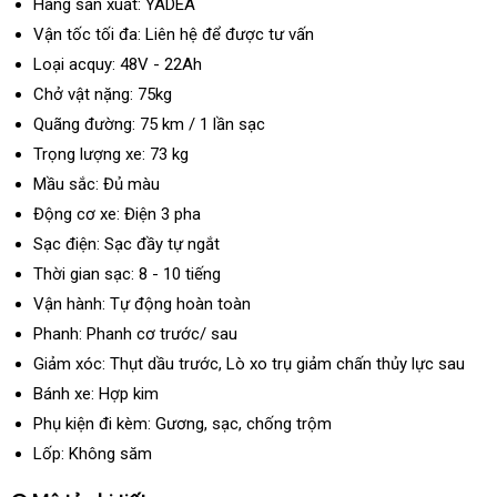
Hãng sản xuất:
YADEA
Vận tốc tối đa:
Liên hệ để được tư vấn
Loại acquy:
48V - 22Ah
Chở vật nặng:
75kg
Quãng đường:
75 km / 1 lần sạc
Trọng lượng xe:
73 kg
Mầu sắc: Đủ màu
Động cơ xe:
Điện 3 pha
Sạc điện:
Sạc đầy tự ngắt
Thời gian sạc:
8 - 10 tiếng
Vận hành:
Tự động hoàn toàn
Phanh:
Phanh cơ trước/ sau
Giảm xóc:
Thụt dầu trước, Lò xo trụ giảm chấn thủy lực sau
Bánh xe:
Hợp kim
Phụ kiện đi kèm:
Gương, sạc, chống trộm
Lốp:
Không săm