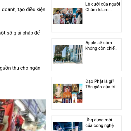
Lễ cưới của người
 doanh, tạo điều kiện
Chăm Islam:
Phong tục độc
đáo ở An Giang
một số giải pháp để
Apple sẽ sớm
không còn chiếm
vị trí duy nhất
trong câu lạc bộ
nghìn tỷ USD
 nguồn thu cho ngân
Đạo Phật là gì?
Tôn giáo của trí
tuệ và tình
thương
Ứng dụng mới
của công nghệ