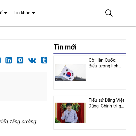
tế
Tin khác
Tin mới
Cờ Hàn Quốc:
Biểu tượng lịch
sử và y nghĩa
tượng trưng
Tiểu sử Đặng Việt
Dũng: Chính trị gia
nổi tiếng người
Việt Nam
riển, tăng cường