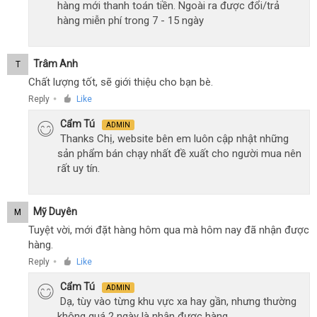
hàng mới thanh toán tiền. Ngoài ra được đổi/trả
hàng miễn phí trong 7 - 15 ngày
Trâm Anh
T
Chất lượng tốt, sẽ giới thiệu cho bạn bè.
Reply
Like
●
Cẩm Tú
ADMIN
Thanks Chị, website bên em luôn cập nhật những
sản phẩm bán chạy nhất đề xuất cho người mua nên
rất uy tín.
Mỹ Duyên
M
Tuyệt vời, mới đặt hàng hôm qua mà hôm nay đã nhận được
hàng.
Reply
Like
●
Cẩm Tú
ADMIN
Dạ, tùy vào từng khu vực xa hay gần, nhưng thường
không quá 2 ngày là nhận được hàng