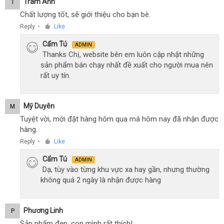
Trâm Anh
T
Chất lượng tốt, sẽ giới thiệu cho bạn bè.
Reply
Like
●
Cẩm Tú
ADMIN
Thanks Chị, website bên em luôn cập nhật những
sản phẩm bán chạy nhất đề xuất cho người mua nên
rất uy tín.
Mỹ Duyên
M
Tuyệt vời, mới đặt hàng hôm qua mà hôm nay đã nhận được
hàng.
Reply
Like
●
Cẩm Tú
ADMIN
Dạ, tùy vào từng khu vực xa hay gần, nhưng thường
không quá 2 ngày là nhận được hàng
Phương Linh
P
Sản phẩm đẹp, con mình rất thích!