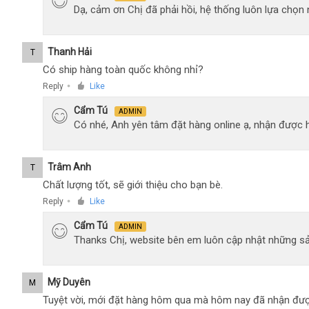
Dạ, cảm ơn Chị đã phải hồi, hệ thống luôn lựa chọ
Thanh Hải
T
Có ship hàng toàn quốc không nhỉ?
Reply
Like
●
Cẩm Tú
ADMIN
Có nhé, Anh yên tâm đặt hàng online ạ, nhận được h
Trâm Anh
T
Chất lượng tốt, sẽ giới thiệu cho bạn bè.
Reply
Like
●
Cẩm Tú
ADMIN
Thanks Chị, website bên em luôn cập nhật những sả
Mỹ Duyên
M
Tuyệt vời, mới đặt hàng hôm qua mà hôm nay đã nhận đượ