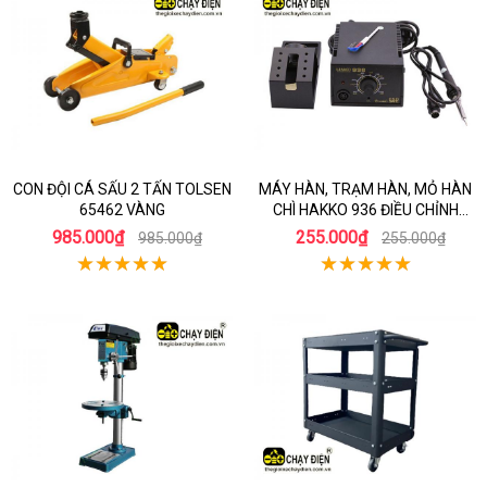
CON ĐỘI CÁ SẤU 2 TẤN TOLSEN
MÁY HÀN, TRẠM HÀN, MỎ HÀN
65462 VÀNG
CHÌ HAKKO 936 ĐIỀU CHỈNH
NHIỆT ĐỘ
985.000₫
255.000₫
985.000₫
255.000₫