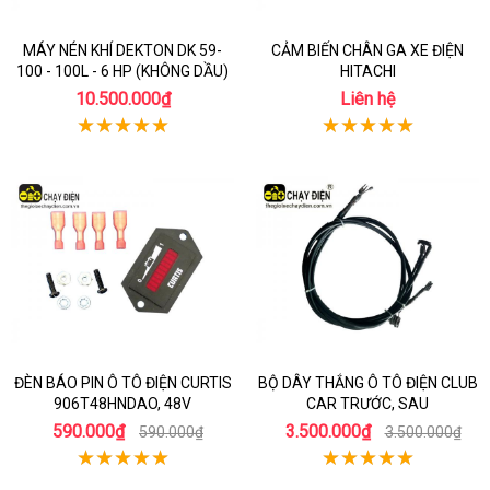
MÁY NÉN KHÍ DEKTON DK 59-
CẢM BIẾN CHÂN GA XE ĐIỆN
100 - 100L - 6 HP (KHÔNG DẦU)
HITACHI
10.500.000₫
Liên hệ
ĐÈN BÁO PIN Ô TÔ ĐIỆN CURTIS
BỘ DÂY THẮNG Ô TÔ ĐIỆN CLUB
906T48HNDAO, 48V
CAR TRƯỚC, SAU
590.000₫
3.500.000₫
590.000₫
3.500.000₫