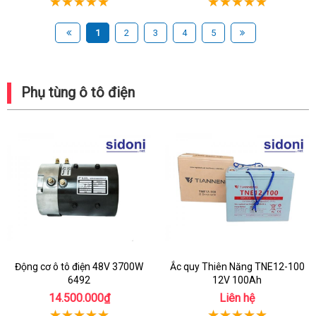
1
2
3
4
5
Phụ tùng ô tô điện
Động cơ ô tô điện 48V 3700W
Ắc quy Thiên Năng TNE12-100
6492
12V 100Ah
14.500.000₫
Liên hệ