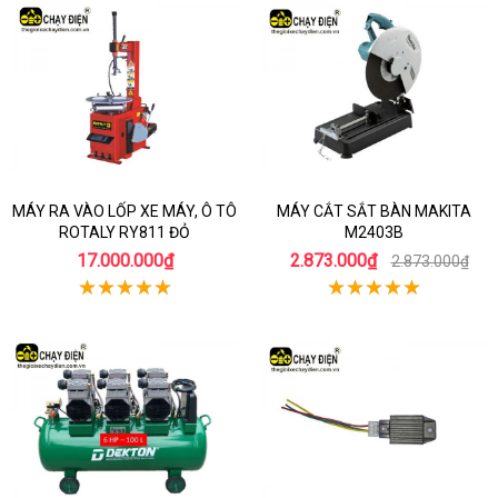
MÁY RA VÀO LỐP XE MÁY, Ô TÔ
MÁY CẮT SẮT BÀN MAKITA
ROTALY RY811 ĐỎ
M2403B
17.000.000₫
2.873.000₫
2.873.000₫