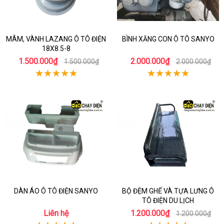
MÂM, VÀNH LAZANG Ô TÔ ĐIỆN
BÌNH XĂNG CON Ô TÔ SANYO
18X8.5-8
1.500.000₫
2.000.000₫
1.500.000₫
2.000.000₫
DÀN ÁO Ô TÔ ĐIỆN SANYO
BỘ ĐỆM GHẾ VÀ TỰA LƯNG Ô
TÔ ĐIỆN DU LỊCH
Liên hệ
1.200.000₫
1.200.000₫