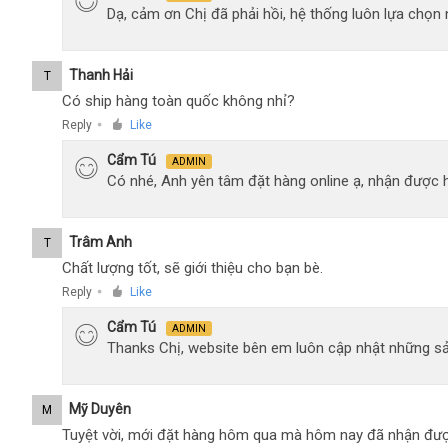
Dạ, cảm ơn Chị đã phải hồi, hệ thống luôn lựa chọ
Thanh Hải
T
Có ship hàng toàn quốc không nhỉ?
Reply
Like
●
Cẩm Tú
ADMIN
Có nhé, Anh yên tâm đặt hàng online ạ, nhận được h
Trâm Anh
T
Chất lượng tốt, sẽ giới thiệu cho bạn bè.
Reply
Like
●
Cẩm Tú
ADMIN
Thanks Chị, website bên em luôn cập nhật những sả
Mỹ Duyên
M
Tuyệt vời, mới đặt hàng hôm qua mà hôm nay đã nhận đượ