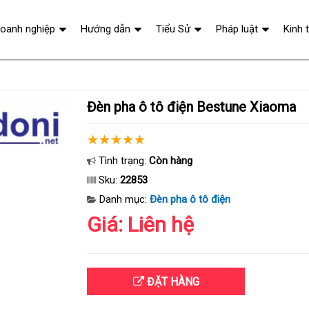
oanh nghiệp
Hướng dẫn
Tiểu Sử
Pháp luật
Kinh 
Đèn pha ô tô điện Bestune Xiaoma
Tình trạng:
Còn hàng
Sku:
22853
Danh mục:
Đèn pha ô tô điện
Giá: Liên hệ
ĐẶT HÀNG