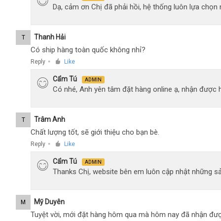
Dạ, cảm ơn Chị đã phải hồi, hệ thống luôn lựa chọ
Thanh Hải
T
Có ship hàng toàn quốc không nhỉ?
Reply
Like
●
Cẩm Tú
ADMIN
Có nhé, Anh yên tâm đặt hàng online ạ, nhận được h
Trâm Anh
T
Chất lượng tốt, sẽ giới thiệu cho bạn bè.
Reply
Like
●
Cẩm Tú
ADMIN
Thanks Chị, website bên em luôn cập nhật những sả
Mỹ Duyên
M
Tuyệt vời, mới đặt hàng hôm qua mà hôm nay đã nhận đượ