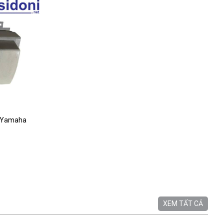
n Yamaha
XEM TẤT CẢ