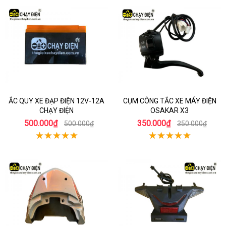
ẮC QUY XE ĐẠP ĐIỆN 12V-12A
CỤM CÔNG TẮC XE MÁY ĐIỆN
CHẠY ĐIỆN
OSAKAR X3
500.000₫
350.000₫
500.000₫
350.000₫