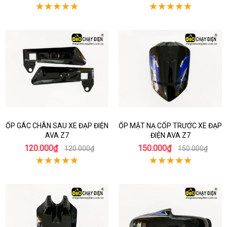
ỐP GÁC CHÂN SAU XE ĐẠP ĐIỆN
ỐP MẶT NẠ CỐP TRƯỚC XE ĐẠP
AVA Z7
ĐIỆN AVA Z7
120.000₫
150.000₫
120.000₫
150.000₫