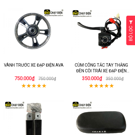
BỘ LỌC
VÀNH TRƯỚC XE ĐẠP ĐIỆN AVA
CÙM CÔNG TẮC TAY THẮNG
ĐÈN CÒI TRÁI XE ĐẠP ĐIỆN
KAISER IMPERIA
750.000₫
350.000₫
750.000₫
350.000₫