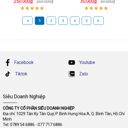
250.000₫
30.000₫
250.000₫
30.000₫
1
2
3
4
5
Facebook
Youtube
Tiktok
Zalo
Siêu Doanh Nghiệp
CÔNG TY CỔ PHẦN SIÊU DOANH NGHIỆP
Địa chỉ: 1029 Tân Kỳ Tân Quý, P. Bình Hưng Hòa A, Q. Bình Tân, Hồ Chí
Minh
Tel:
0789 54 6886
-
077 717 6886