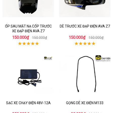
ỐP SAU MẶT NẠ CỐP TRƯỚC
DÈ TRƯỚC XE ĐẠP ĐIỆN AVA Z7
XE ĐẠP ĐIỆN AVA Z7
150.000₫
150.000₫
150.000₫
150.000₫
SẠC XE CHẠY ĐIỆN 48V-12A
GỌNG DÈ XE ĐIỆN M133