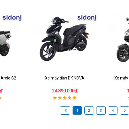
t Amio S2
Xe máy điện DK NOVA
Xe máy 
₫
24.890.000₫
1
2
3
4
5