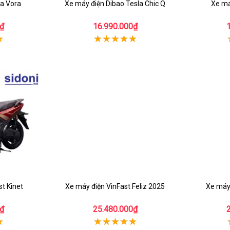
a Vora
Xe máy điện Dibao Tesla Chic Q
Xe má
₫
16.990.000₫
t Kinet
Xe máy điện VinFast Feliz 2025
Xe máy 
₫
25.480.000₫